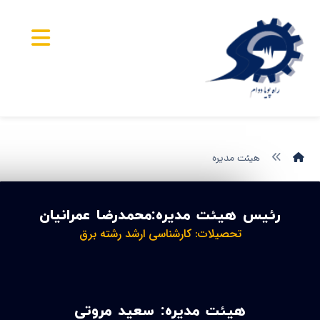
هیئت مدیره
رئیس هیئت مدیره:محمدرضا عمرانیان
تحصیلات: کارشناسی ارشد رشته برق
هیئت مدیره: سعید مروتی