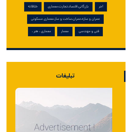
آجر
بازرگانی،اقتصاد،تجارت،معماری
خلاقانه
عمران و سازه،عمران،ساخت و ساز،معماری مسکونی
فنی و مهندسی
معمار
معماری ، هنر ،
تبلیغات