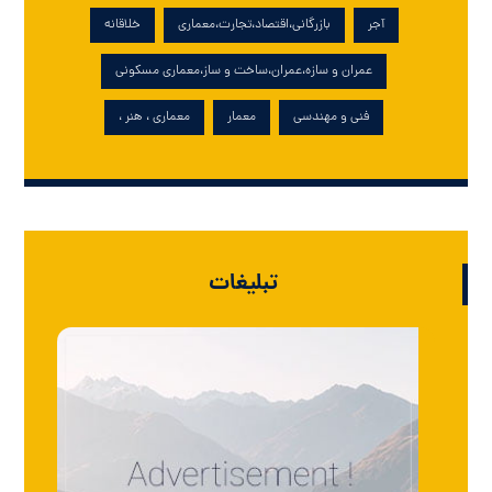
آجر
بازرگانی،اقتصاد،تجارت،معماری
خلاقانه
عمران و سازه،عمران،ساخت و ساز،معماری مسکونی
فنی و مهندسی
معمار
معماری ، هنر ،
تبلیغات