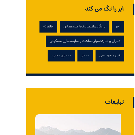
ابر را تگ می کند
آجر
بازرگانی،اقتصاد،تجارت،معماری
خلاقانه
عمران و سازه،عمران،ساخت و ساز،معماری مسکونی
فنی و مهندسی
معمار
معماری ، هنر ،
تبلیغات