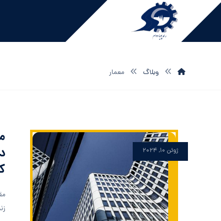
وبلاگ
معمار
مق
در
ژوئن ۱۰, ۲۰۲۴
کا
مق
زند